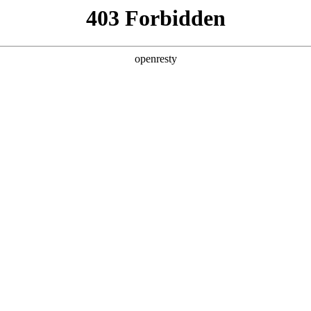
亚洲
丹 科威特 黎巴嫩 孟加拉国 马来西亚 尼泊尔 卡塔尔 沙特阿拉伯 叙利亚 泰
欧洲